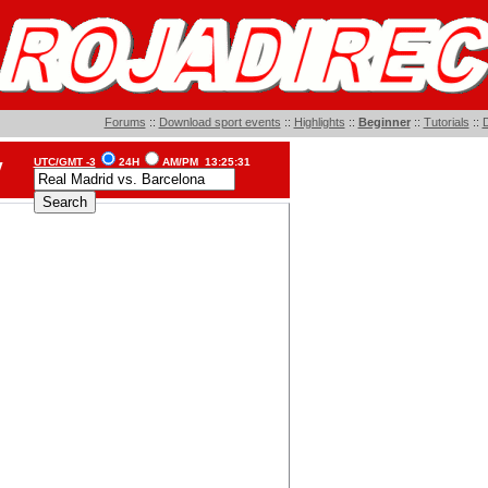
Forums
::
Download sport events
::
Highlights
::
Beginner
::
Tutorials
::
D
UTC/GMT -3
24H
AM/PM
13:25:31
V