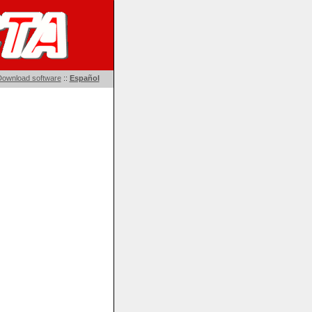
ownload software
::
Español