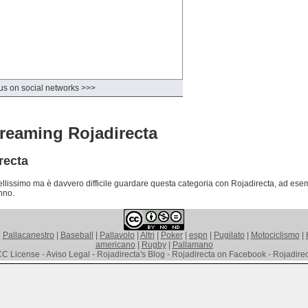
us on social networks >>>
reaming Rojadirecta
recta
lissimo ma è davvero difficile guardare questa categoria con Rojadirecta, ad esemp
nno.
|
Pallacanestro
|
Baseball
|
Pallavolo
|
Altri
|
Poker
|
espn
|
Pugilato
|
Motociclismo
|
americano
|
Rugby
|
Pallamano
C License - Aviso Legal - Rojadirecta's Blog - Rojadirecta on Facebook - Rojadirect